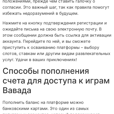
положениями, прежде чем ставить галочку о
согласии. Это важный шаг, так как правила помогут
избежать недоразумений в будущем.
Нажмите на кнопку подтверждения регистрации и
ожидайте письма на свою электронную почту. В
этом сообщении должна быть ссылка для активации
аккаунта. Перейдите по ней, и вы сможете
приступить к осваиванию платформы – выбору
слотов, ставкам или другим видам развлекательных
услуг. Удачи в ваших приключениях!
Способы пополнения
счета для доступа к играм
Вавада
Пополнить баланс на платформе можно
банковскими картами. Это один из самых