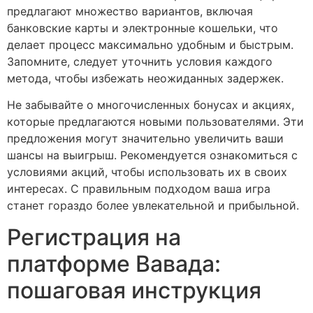
предлагают множество вариантов, включая
банковские карты и электронные кошельки, что
делает процесс максимально удобным и быстрым.
Запомните, следует уточнить условия каждого
метода, чтобы избежать неожиданных задержек.
Не забывайте о многочисленных бонусах и акциях,
которые предлагаются новыми пользователями. Эти
предложения могут значительно увеличить ваши
шансы на выигрыш. Рекомендуется ознакомиться с
условиями акций, чтобы использовать их в своих
интересах. С правильным подходом ваша игра
станет гораздо более увлекательной и прибыльной.
Регистрация на
платформе Вавада:
пошаговая инструкция