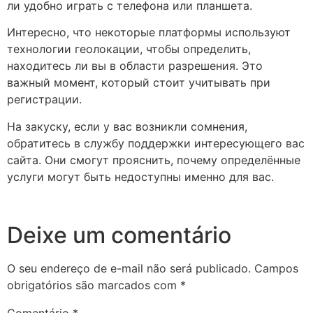
ли удобно играть с телефона или планшета.
Интересно, что некоторые платформы используют
технологии геолокации, чтобы определить,
находитесь ли вы в области разрешения. Это
важный момент, который стоит учитывать при
регистрации.
На закуску, если у вас возникли сомнения,
обратитесь в службу поддержки интересующего вас
сайта. Они смогут прояснить, почему определённые
услуги могут быть недоступны именно для вас.
Deixe um comentário
O seu endereço de e-mail não será publicado.
Campos
obrigatórios são marcados com
*
Comentário
*