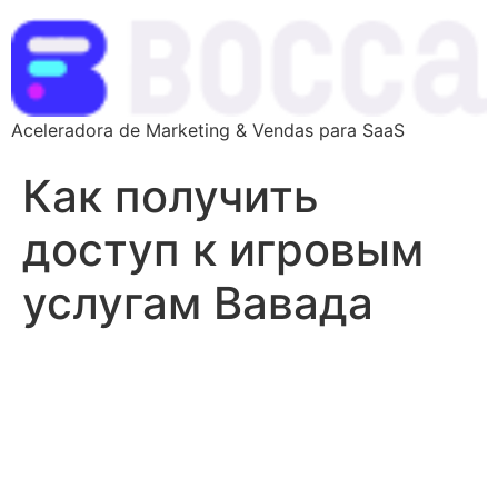
Aceleradora de Marketing & Vendas para SaaS
Как получить
доступ к игровым
услугам Вавада